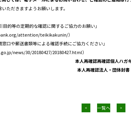
除いただきますようお願いします。
取引目的等の定期的な確認に関するご協力のお願い」
ank.org/attention/teikikakunin/
）
関窓口や郵送書類等による確認手続にご協力ください」
a.go.jp/news/30/20180427/20180427.html
）
本人再確認再確認個人ハガ
本人再確認法人・団体封書
一覧へ
<
>