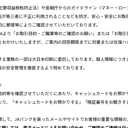
（犯罪収益移転防止法）や金融庁からのガイドライン（マネー・ロ
座が第三者に不正に利用されることなどを防ぎ、安心・安全にお取
的に郵便等によりご確認させていただいております。
JAより「お取引目的・ご職業等のご確認のお願い」または「お取
をおかけいたしますが、ご案内の回答期限までに封書または往復ハ
する業務の一部は大日本印刷に委託しております。個人情報につき
報の安全管理を徹底するよう努めております。
※
目的等を確認させていただくにあたり、キャッシュカードをお預か
たり、「キャッシュカードをお預かりする」「暗証番号をお聞きす
関して、JAバンクを装ったメールやサイトでお客様の重要な情報
に関しては、電子メールによるお問い合わせ、ご確認のご連絡は行